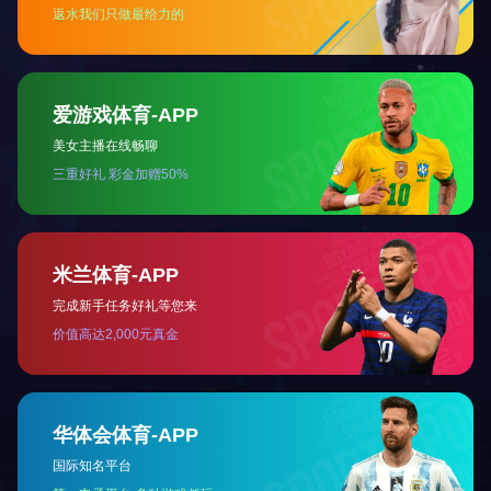
版权所有：江南网页版
鲁ICP备13017689号-3
OD官方版网站登录入口
|
华体会官方端网站登录入口
|
广发官方网站
|
江南网页版
|
乐动注册
|
完美(中国)体育官方网站
|
华体会网页版页面登录