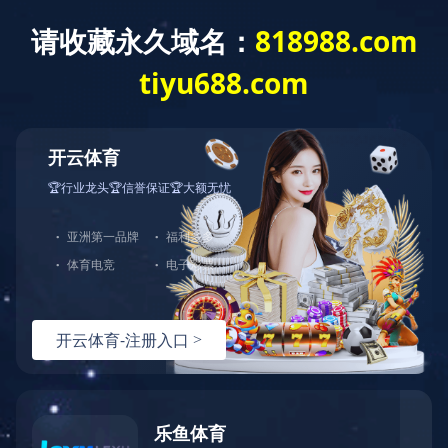
江南网页版
网站首页
公司简介
产品中心
新品推荐
产
品
中
心
使用案例
新闻资讯
在线留言
江南(中国)
PRODUCTS
返回上级
当前位置：
网站首页
-
产品中心
韩国进口系列
国产爱科泰系列