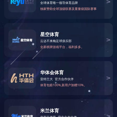
功能型液体肥
功能型液体肥
1
全国咨询服务热线
13906465834
江南网页版
联系人：崔经理
联系电话：13906465834
邮 箱：iketai@hotmail.com
网 址：www.beljekalibelgians.com
地 址：山东省寿光市现代农业产业园88号