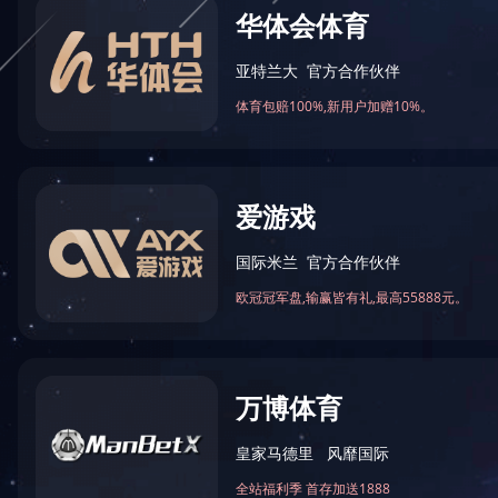
返回上级
当前位置：
网站首页
-
厂容厂貌
产品导航
韩国进
国产爱