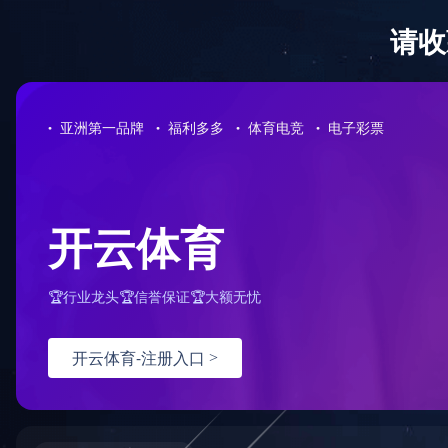
欢迎访问欢迎访问江南网页版官网！
江南网页版
水溶肥/液体肥专业生