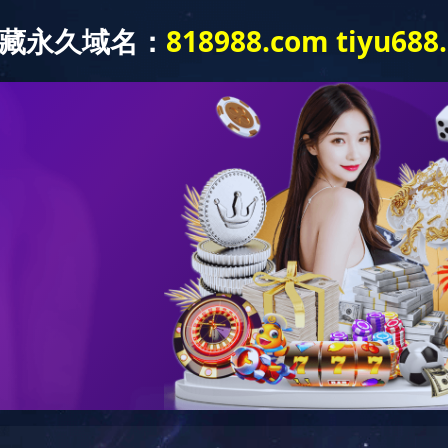
网站首页
公司简介
产品中心
新品推荐
使
产商
厂
容
厂
貌
COOPERATIVE PARTNER