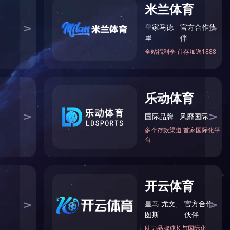
咨询电话：13906465834
二维码
5834
m
ans.com