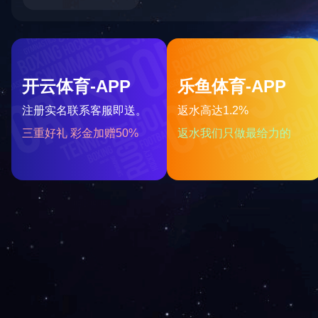
版权所有：江南
OD官方版网站登录入口
|
华体会官方端网站登录入口
|
广发官方网站
|
江南网页版
|
乐动注册
|
完美(中国)体育官方网站
|
华体会网页版页面登录
|