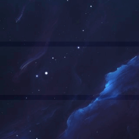
1
全国咨询服务热线
1390646
江南网页版
口系列
联系人：崔经理
科泰系列
联系电话：13906465834
邮 箱：iketai@hotmail.co
网 址：www.beljekalibelgi