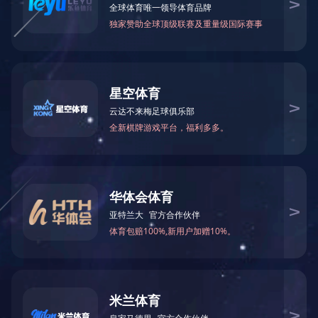
联系人：崔经理
联系电话：13906465834
邮 箱：iketai@hotmail.com
网 址：www.beljekalibelgians.com
地 址：山东省寿光市现代农业产业园88号
版权所有：江南网页版
鲁ICP备13017689号-3
OD官方版网站登录入口
|
华体会官方端网站登录入口
|
广发官方网站
|
江南网页版