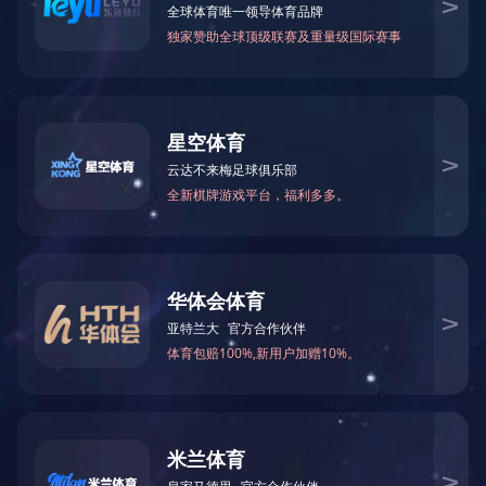
13906465834
江南网页版
联系人：崔经理
联系电话：13906465834
邮 箱：iketai@hotmail.com
网 址：www.beljekalibelgians.com
地 址：山东省寿光市现代农业产业园88号
版权所有：江南网页版
鲁ICP备13017689号-3
OD官方版网站登录入口
|
华体会官方端网站登录入口
|