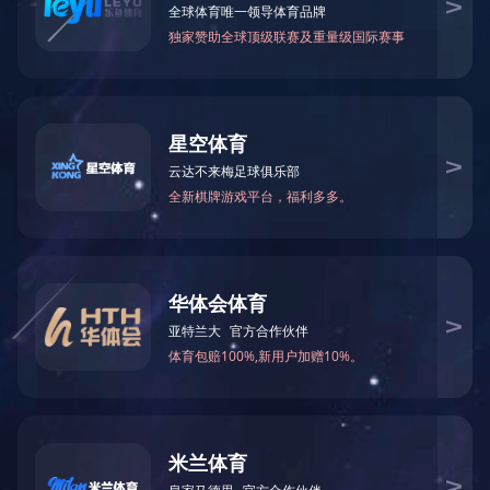
13906465834
江南网页版
联系人：崔经理
联系电话：13906465834
邮 箱：iketai@hotmail.com
网 址：www.beljekalibelgians.com
地 址：山东省寿光市现代农业产业园88号
版权所有：江南网页版
鲁ICP备13017689号-3
OD官方版网站登录入口
|
华体会官方端网站登录入口
|