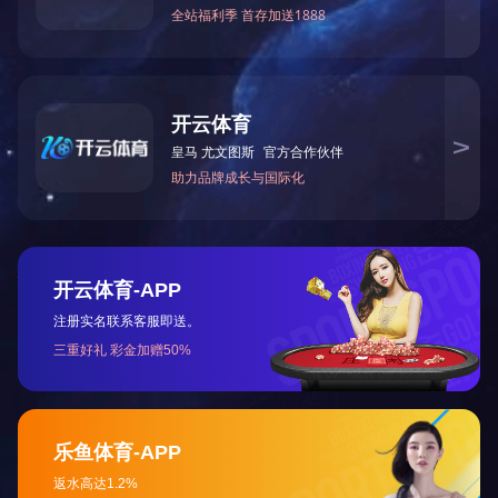
13906465834
江南网页版
联系人：崔经理
联系电话：13906465834
邮 箱：iketai@hotmail.com
网 址：www.beljekalibelgians.com
地 址：山东省寿光市现代农业产业园88号
版权所有：江南网页版
鲁ICP备13017689号-3
OD官方版网站登录入口
|
华体会官方端网站登录入口
|
广发官方网站